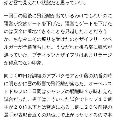
殆ど雪で見えない状態だと思っていい。
一回目の最後に飛距離が出ているわけでもないのに
運営が突然ゲートを下げた。運営もゲートを下げた
のは安全に着地できることを見越したことだろう
か。ちなみにその煽りを受けたのかザイフリーツベ
ルガーが予選落ちした。うなだれた後ろ姿に郷愁が
漂っていた。ブティッツとザイフリはあまりラージ
が得意でない印象。
同じく昨日好調組のアブバクモアと伊藤の順番の時
に明らかに雪の影響で飛距離が落ちた。オーベルス
トドルフの二日間はジャンプの醍醐味？が味わえた
試合だった。男子はこういった試合でトップ１０選
手が２０位以下とは普通にあるし逆に２０位前後の
選手が表彰台近くの順位まで上がったりするので本